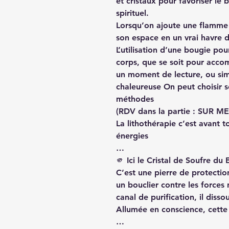
et cristaux pour favoriser le 
spirituel.
Lorsqu’on ajoute une flamme 
son espace en un vrai havre 
L’utilisation d’une bougie pou
corps, que se soit pour acc
un moment de lecture, ou si
chaleureuse On peut choisir s
méthodes
(RDV dans la partie : SUR ME
La lithothérapie c’est avant t
énergies
…
🫵 Ici le Cristal de Soufre du B
C’est une pierre de protecti
un bouclier contre les forces
canal de purification, il diss
Allumée en conscience, cette 
…