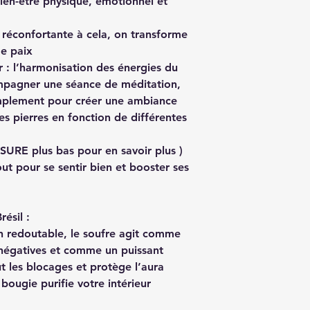
bien-être physique, émotionnel et
réconfortante à cela, on transforme
de paix
r : l’harmonisation des énergies du
ompagner une séance de méditation,
mplement pour créer une ambiance
es pierres en fonction de différentes
SURE plus bas pour en savoir plus )
out pour se sentir bien et booster ses
résil :
on redoutable, le soufre agit comme
 négatives et comme un puissant
out les blocages et protège l’aura
bougie purifie votre intérieur