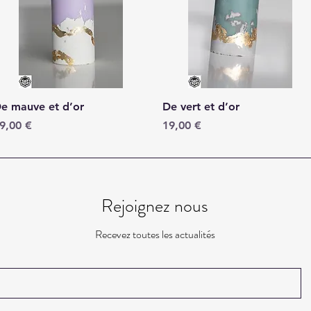
Aperçu rapide
Aperçu rapide
e mauve et d’or
De vert et d’or
rix
Prix
9,00 €
19,00 €
Rejoignez nous
Recevez toutes les actualités