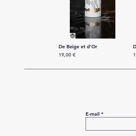
Aperçu rapide
De Beige et d’Or
D
Prix
P
19,00 €
1
E-mail