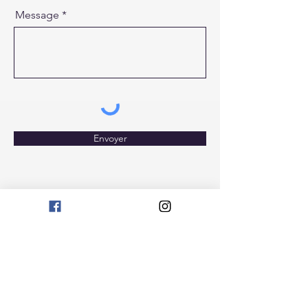
Message
Envoyer
Rejoignez nous
Recevez toutes les actualités
E-mail
Rejoindre