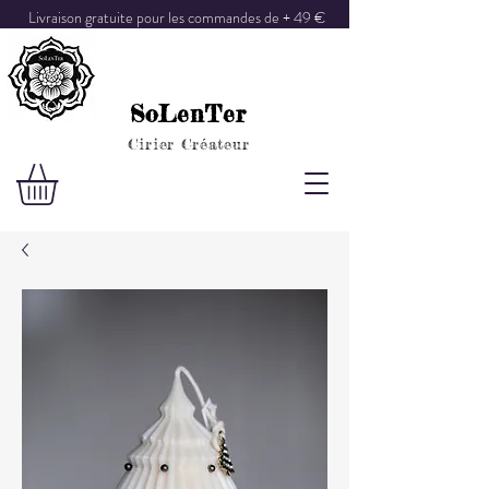
Livraison gratuite pour les commandes de + 49 €
SoLenTer
Cirier Créateur