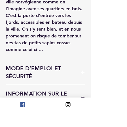
ville norvégienne comme on
l'imagine avec ses quartiers en bois.
C'est la porte d'entrée vers les
fjords, accessibles en bateau depuis
la ville. On s'y sent bien, et en nous
promenant on risque de tomber sur
des tas de petits sapins cossus
comme celui ci …
MODE D’EMPLOI ET
SÉCURITÉ
Avant d'allumer votre bougie retirez la
INFORMATION SUR LE
perle, le bijou, la dentelle, les épingles ou
tout autres décorations ajoutées et
MODÈLE
coupez la méche à 5mm
Veuillez à bien stabiliser votre bougie
La cire utilisée est de la cire végétale
déco sur un recipient pouvant contenir la
INFORMATION SUR LES
Les imperfections ne sont pas des défauts
cire qui va s'écouler en se consumant
mais atteste de l'authenticite du produit ...
STOCKS